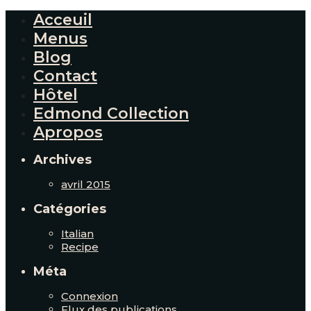
Acceuil
Menus
Blog
Contact
Hôtel
Edmond Collection
Apropos
Archives
avril 2015
Catégories
Italian
Recipe
Méta
Connexion
Flux des publications