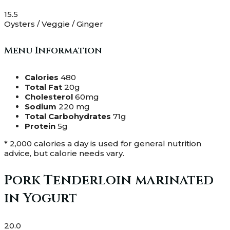
15.5
Oysters / Veggie / Ginger
Menu Information
Calories
480
Total Fat
20g
Cholesterol
60mg
Sodium
220 mg
Total Carbohydrates
71g
Protein
5g
* 2,000 calories a day is used for general nutrition
advice, but calorie needs vary.
Pork Tenderloin marinated
in Yogurt
20.0