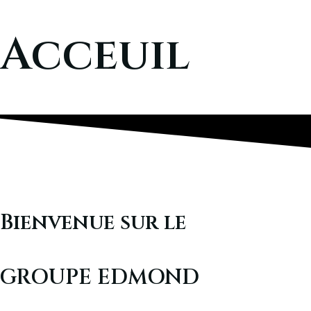
Plateaux des 15 , Congo Brazzaville
Acceuil
+242 06 827 2720
Facebook
Twitter
Instagram
Tripadvisor
Bienvenue sur le
GROUPE EDMOND